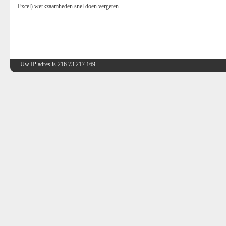
Excel) werkzaamheden snel doen vergeten.
Uw IP adres is 216.73.217.169