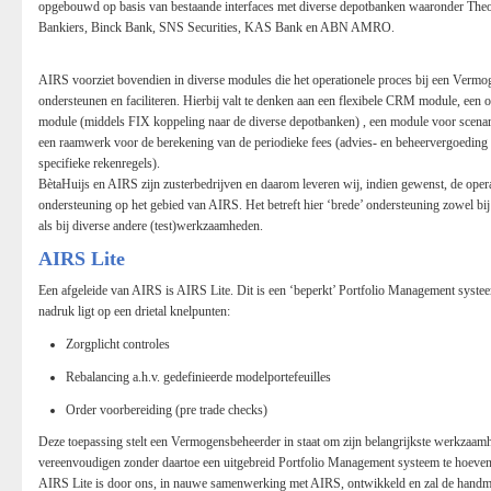
opgebouwd op basis van bestaande interfaces met diverse depotbanken waaronder The
Bankiers, Binck Bank, SNS Securities, KAS Bank en ABN AMRO.
AIRS voorziet bovendien in diverse modules die het operationele proces bij een Verm
ondersteunen en faciliteren. Hierbij valt te denken aan een flexibele CRM module, een o
module (middels FIX koppeling naar de diverse depotbanken) , een module voor scenar
een raamwerk voor de berekening van de periodieke fees (advies- en beheervergoeding 
specifieke rekenregels).
BètaHuijs en AIRS zijn zusterbedrijven en daarom leveren wij, indien gewenst, de oper
ondersteuning op het gebied van AIRS. Het betreft hier ‘brede’ ondersteuning zowel bij
als bij diverse andere (test)werkzaamheden.
AIRS Lite
Een afgeleide van AIRS is AIRS Lite. Dit is een ‘beperkt’ Portfolio Management systee
nadruk ligt op een drietal knelpunten:
Zorgplicht controles
Rebalancing a.h.v. gedefinieerde modelportefeuilles
Order voorbereiding (pre trade checks)
Deze toepassing stelt een Vermogensbeheerder in staat om zijn belangrijkste werkzaam
vereenvoudigen zonder daartoe een uitgebreid Portfolio Management systeem te hoeven
AIRS Lite is door ons, in nauwe samenwerking met AIRS, ontwikkeld en zal de handma