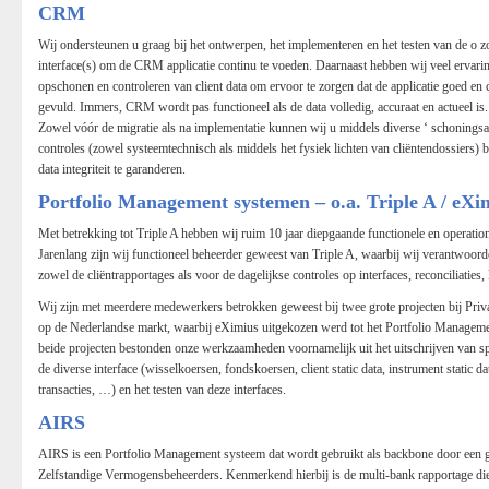
CRM
Wij ondersteunen u graag bij het ontwerpen, het implementeren en het testen van de o z
interface(s) om de CRM applicatie continu te voeden. Daarnaast hebben wij veel ervari
opschonen en controleren van client data om ervoor te zorgen dat de applicatie goed en 
gevuld. Immers, CRM wordt pas functioneel als de data volledig, accuraat en actueel is.
Zowel vóór de migratie als na implementatie kunnen wij u middels diverse ‘ schoningsac
controles (zowel systeemtechnisch als middels het fysiek lichten van cliëntendossiers) 
data integriteit te garanderen.
Portfolio Management systemen – o.a. Triple A / eXi
Met betrekking tot Triple A hebben wij ruim 10 jaar diepgaande functionele en operation
Jarenlang zijn wij functioneel beheerder geweest van Triple A, waarbij wij verantwoord
zowel de cliëntrapportages als voor de dagelijkse controles op interfaces, reconciliaties, 
Wij zijn met meerdere medewerkers betrokken geweest bij twee grote projecten bij Priva
op de Nederlandse markt, waarbij eXimius uitgekozen werd tot het Portfolio Manageme
beide projecten bestonden onze werkzaamheden voornamelijk uit het uitschrijven van sp
de diverse interface (wisselkoersen, fondskoersen, client static data, instrument static da
transacties, …) en het testen van deze interfaces.
AIRS
AIRS is een Portfolio Management systeem dat wordt gebruikt als backbone door een g
Zelfstandige Vermogensbeheerders. Kenmerkend hierbij is de multi-bank rapportage di